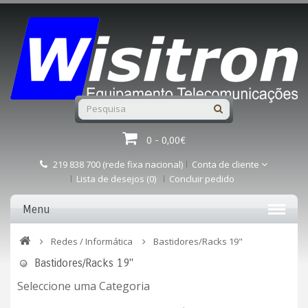
0 - 0,00€
219 838 700 (rede fixa nacional)
Conta de cliente
Lista de desejos (0)
Concluir pedido
Menu
Redes / Informática
Bastidores/Racks 19"
Bastidores/Racks 19"
Seleccione uma Categoria