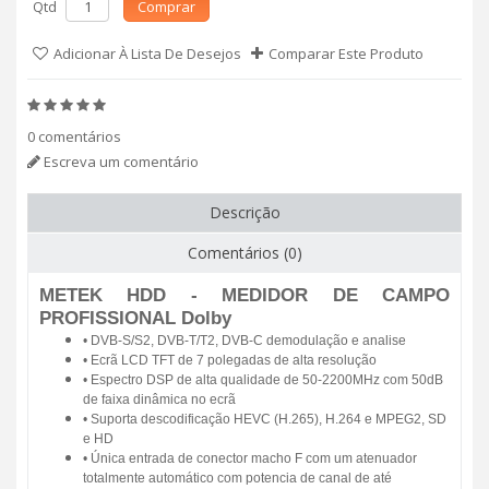
Qtd
Comprar
Adicionar À Lista De Desejos
Comparar Este Produto
0 comentários
Escreva um comentário
Descrição
Comentários (0)
METEK HDD - MEDIDOR DE CAMPO
PROFISSIONAL Dolby
•
DVB-S/S2, DVB-T/T2, DVB-C demodula
çã
o e analise
•
Ecr
ã
LCD TFT de 7 polegadas de alta resolu
çã
o
•
Espectro DSP de alta qualidade de 50-2200MHz com 50dB
de faixa din
â
mica no ecr
ã
•
Suporta descodifica
çã
o HEVC (H.265), H.264 e MPEG2, SD
e HD
•
Ú
nica entrada de conector macho F com um atenuador
totalmente autom
á
tico com potencia de canal de at
é