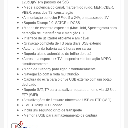
V em passos de 5dB
120dBμ
•
Mede a potencia do canal, margem do ruido, MER, CBER,
VBER, erros dos TS, constela
çã
o
•
Alimenta
çã
o conector RF de 5 a 24V, em passos de 1V
•
Suporta Diseqc 2.0, SATCR e DCSS
•
Modos de espectro especiais (Max Hold, Spectrogram) para
detec
çã
o de interfer
ê
ncia e medi
çã
o LTE
•
Interface de utilizador eficiente e amig
á
vel
•
Grava
çã
o completa de TS para drive USB externo
•
Autonomia da bateria at
é
6 horas por carga
•
Suporta ajuste autom
á
tico de brilho do ecr
ã
•
Apresenta espectro + TV e espectro + informa
çã
o MPEG
simultaneamente
•
Modo de Standby para ligar instantaneamente
•
Navega
çã
o com a roda multifun
çã
o
•
Captura do ecr
ã
para o drive USB externo com um bot
ã
o
dedicado
•
Suporte SAT, TP para actualizar separadamente via USB ou
FTP (WiFi)
•
Actualiza
çõ
es de firmware atrav
é
s de USB ou FTP (WiFi)
•
EAC3 Dolby DD + codec
•
Inclui um segundo cinto de transporte
ra
•
Memoria USB para armazenamento de captu